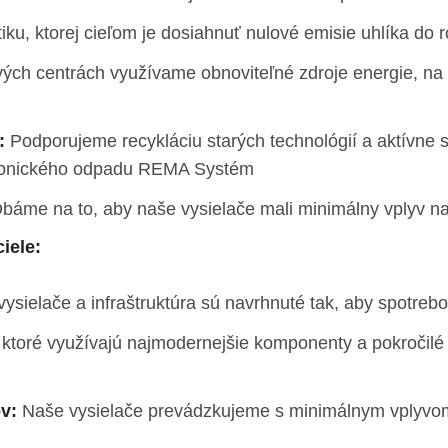
tiku, ktorej cieľom je dosiahnuť nulové emisie uhlíka do 
ých centrách využívame obnoviteľné zdroje energie, n
:
Podporujeme recykláciu starých technológií a aktívne 
tronického odpadu REMA Systém
báme na to, aby naše vysielače mali minimálny vplyv na 
iele:
ysielače a infraštruktúra sú navrhnuté tak, aby spotrebo
toré využívajú najmodernejšie komponenty a pokročilé 
v:
Naše vysielače prevádzkujeme s minimálnym vplyvom n