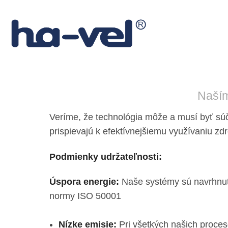
Skočiť na hlavný obsah
Naším
Veríme, že technológia môže a musí byť sú
prispievajú k efektívnejšiemu využívaniu zd
Podmienky udržateľnosti:
Úspora energie:
Naše systémy sú navrhnuté
normy ISO 50001
Nízke emisie:
Pri všetkých našich proces