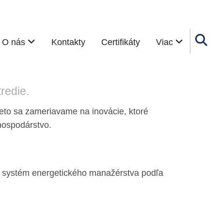
O nás
Kontakty
Certifikáty
Viac
redie.
eto sa zameriavame na inovácie, ktoré
 hospodárstvo.
me systém energetického manažérstva podľa