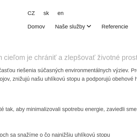
CZ
sk
en
Hlavní navigace
Domov
Naše služby
Referencie
 cieľom je chrániť a zlepšovať životné prost
časťou riešenia súčasných environmentálnych výziev. Pr
rojov, znižujú našu uhlíkovú stopu a podporujú obehové
 tak, aby minimalizovali spotrebu energie, zaviedli s
och sa snažíme o čo najnižšiu uhlíkovú stopu