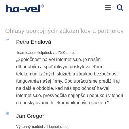
Skočiť na hlavný obsah
Ohlasy spokojných zákazníkov a partnerov
Obrázok
Petra Endlová
Teamleader Helpdesk / JYSK s.r.o.
Spoločnosť
ha-vel
internet s.r.o. je naším
dlhodobým a spoľahlivým poskytovateľom
telekomunikačných služieb a zárukou bezpečnosti
fungovania našej firmy. Spoluprácu sme predĺžili aj
na ďalšie obdobie, keď nás spoločnosť
ha-vel
internet s.r.o. presvedčila najlepšou ponukou v tendri
na poskytovanie telekomunikačných služieb.
Obrázok
Jan Gregor
Výkonný riaditeľ / Tlapnet s.r.o.