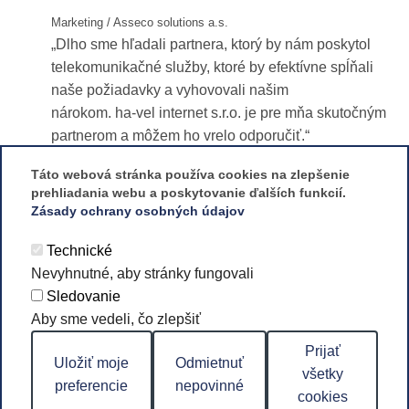
Marketing / Asseco solutions a.s.
Dlho sme hľadali partnera, ktorý by nám poskytol
telekomunikačné služby, ktoré by efektívne spĺňali
naše požiadavky a vyhovovali našim
nárokom.
ha-vel
internet s.r.o. je pre mňa skutočným
partnerom a môžem ho vrelo odporučiť.
Táto webová stránka používa cookies na zlepšenie
prehliadania webu a poskytovanie ďalších funkcií.
Zásady ochrany osobných údajov
Technické
Nevyhnutné, aby stránky fungovali
Sledovanie
Aby sme vedeli, čo zlepšiť
Odvolať súhlas
telekomunikační skupina ha‑vel
Prijať
Uložiť moje
Odmietnuť
všetky
preferencie
nepovinné
cookies