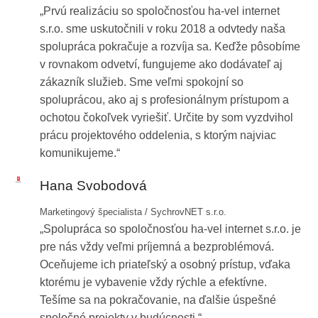
Prvú realizáciu so spoločnosťou
ha-vel
internet
s.r.o. sme uskutočnili v roku 2018 a odvtedy naša
spolupráca pokračuje a rozvíja sa. Keďže pôsobíme
v rovnakom odvetví, fungujeme ako dodávateľ aj
zákazník služieb. Sme veľmi spokojní so
spoluprácou, ako aj s profesionálnym prístupom a
ochotou čokoľvek vyriešiť. Určite by som vyzdvihol
prácu projektového oddelenia, s ktorým najviac
komunikujeme.
Obrázok
Hana Svobodová
Marketingový špecialista / SychrovNET s.r.o.
Spolupráca so spoločnosťou
ha-vel
internet s.r.o. je
pre nás vždy veľmi príjemná a bezproblémová.
Oceňujeme ich priateľský a osobný prístup, vďaka
ktorému je vybavenie vždy rýchle a efektívne.
Tešíme sa na pokračovanie, na ďalšie úspešné
spoločné projekty v budúcnosti.