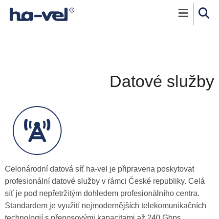
Přejít k hlavnímu obsahu
Datové služby
Celonárodní datová síť
ha-vel
je připravena poskytovat
profesionální datové služby v rámci České republiky. Celá
síť je pod nepřetržitým dohledem profesionálního centra.
Standardem je využití nejmodernějších telekomunikačních
technologií s přenosovými kapacitami až 240 Gbps