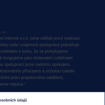
.r.o.
el
internet s.r.o. jsme udělali první realizaci
 doby naše vzájemná spolupráce pokračuje
. Vzhledem k tomu, že se pohybujeme
ak fungujeme jako dodavatel i odběratel
u spoluprací jsme nadmíru spokojeni,
ofesionálním přístupem a ochotou cokoliv
yzdvihl práci projektového oddělení,
jeme nejvíce.
osobních údajů