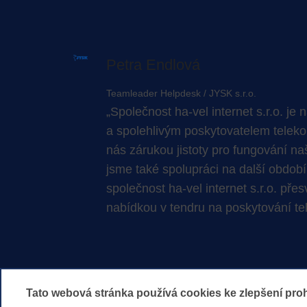
Obrázek
Petra Endlová
Teamleader Helpdesk / JYSK s.r.o.
Společnost
ha-vel
internet s.r.o. j
a spolehlivým poskytovatelem telek
nás zárukou jistoty pro fungování na
jsme také spolupráci na další období
společnost
ha-vel
internet s.r.o. přes
nabídkou v tendru na poskytování t
Tato webová stránka používá cookies ke zlepšení proh