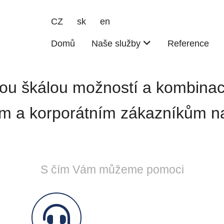
CZ
sk
en
Hlavní navigace
Domů
Naše služby
Reference
kou škálou možností a kombinac
ím a korporátním zákazníkům n
S čím Vám můžeme pomoci