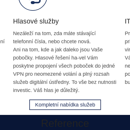
Hlasové služby
I
Nezáleží na tom, zda máte stávající
Pr
ní
telefonní čísla, nebo chcete nová.
pr
Ani na tom, kde a jak daleko jsou Vaše
vi
pobočky. Hlasové řešení
ha-vel
Vám
Vá
poskytne propojení všech poboček do jedné
ne
VPN pro neomezené volání a plný rozsah
p
služeb digitální ústředny. To vše bez nutnosti
bu
investic. Váš hlas je důležitý.
Kompletní nabídka služeb
Reference