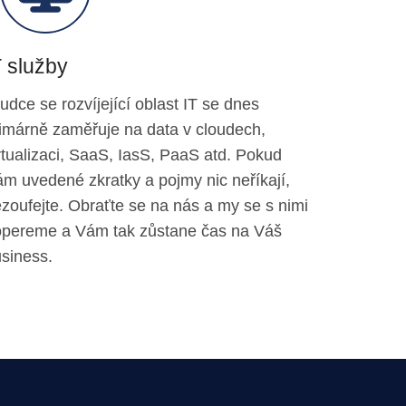
T služby
udce se rozvíjející oblast IT se dnes
imárně zaměřuje na data v cloudech,
rtualizaci, SaaS, IasS, PaaS atd. Pokud
m uvedené zkratky a pojmy nic neříkají,
zoufejte. Obraťte se na nás a my se s nimi
opereme a Vám tak zůstane čas na Váš
siness.