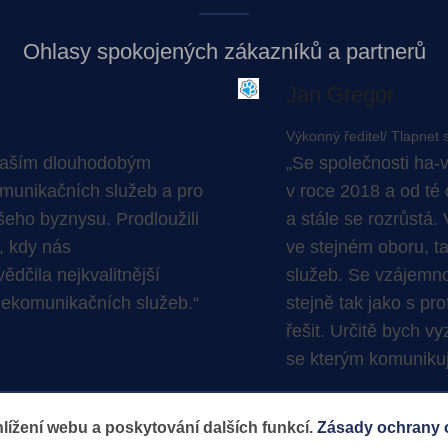
Ohlasy spokojených zákazníků a partnerů
Obrázek
Jan Gregor
Výkonný ředitel/ Tlapnet s
e naším dlouhodobým
Se společnosti
ha-v
omunikačních služeb a pro
v roce 2018 a od té
šeho byznysu. Prodloužili
a stále se rozrůstá
, kdy nás
ve stejném oboru, t
vědčila nejkvalitnější
služeb. Se vzájemno
elekomunikačních služeb.
stejně tak jako s pr
řešit. Určitě bych v
se kterým komuniku
Další reference
lížení webu a poskytování dalších funkcí.
Zásady ochrany 